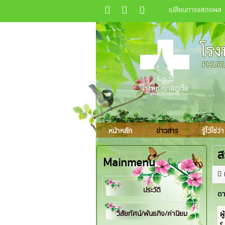
เปลี่ยนการแสดงผล
หน้าหลัก
ข่าวสาร
รู้ไว้ใช่ว่า
ส
Mainmenu
ประวัติ
ดา
วิสัยทัศน์/พันธกิจ/ค่านิยม
ผู