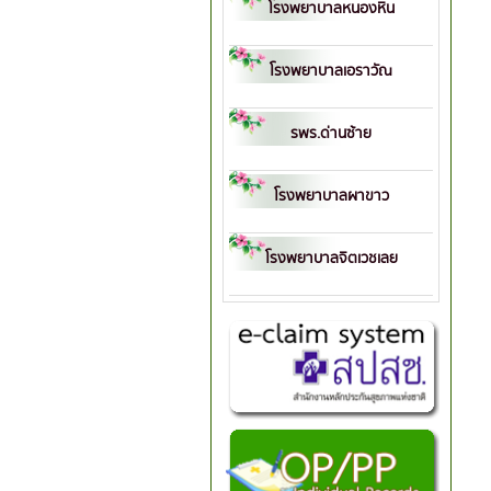
โรงพยาบาลหนองหิน
โรงพยาบาลเอราวัณ
รพร.ด่านซ้าย
โรงพยาบาลผาขาว
โรงพยาบาลจิตเวชเลย