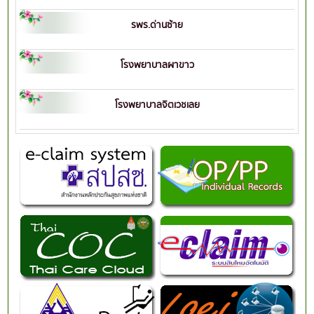
รพร.ด่านซ้าย
โรงพยาบาลผาขาว
โรงพยาบาลจิตเวชเลย