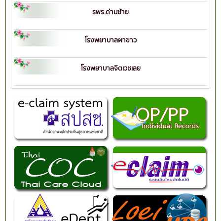
รพร.ด่านซ้าย
โรงพยาบาลผาขาว
โรงพยาบาลจิตเวชเลย