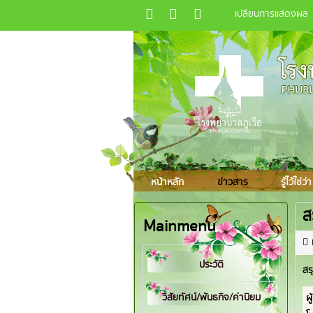
เปลี่ยนการแสดงผล
หน้าหลัก
ข่าวสาร
รู้ไว้ใช่ว่า
ส
Mainmenu
ประวัติ
สร
วิสัยทัศน์/พันธกิจ/ค่านิยม
ผู