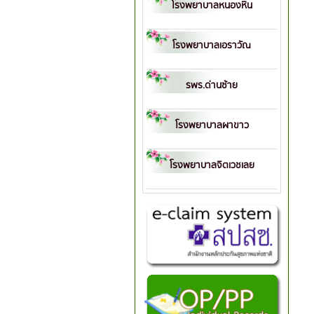
โรงพยาบาลหนองหิน
โรงพยาบาลเอราวัณ
รพร.ด่านซ้าย
โรงพยาบาลผาขาว
โรงพยาบาลจิตเวชเลย