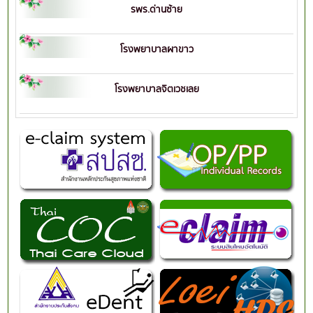
รพร.ด่านซ้าย
โรงพยาบาลผาขาว
โรงพยาบาลจิตเวชเลย