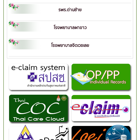
รพร.ด่านซ้าย
โรงพยาบาลผาขาว
โรงพยาบาลจิตเวชเลย