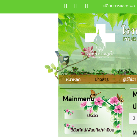
เปลี่ยนการแสดงผล
หน้าหลัก
ข่าวสาร
รู้ไว้ใช่ว่า
M
Mainmenu
ป
ประวัติ
วิสัยทัศน์/พันธกิจ/ค่านิยม
ห