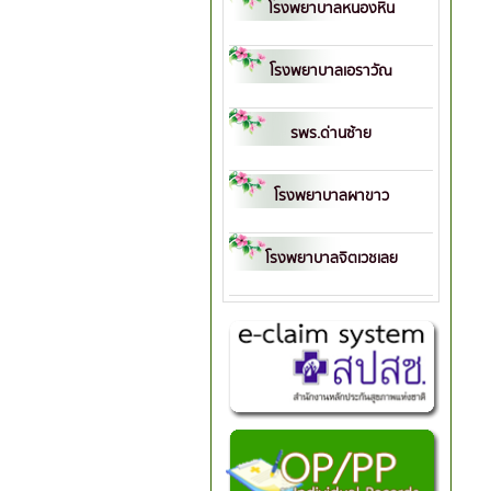
โรงพยาบาลหนองหิน
โรงพยาบาลเอราวัณ
รพร.ด่านซ้าย
โรงพยาบาลผาขาว
โรงพยาบาลจิตเวชเลย