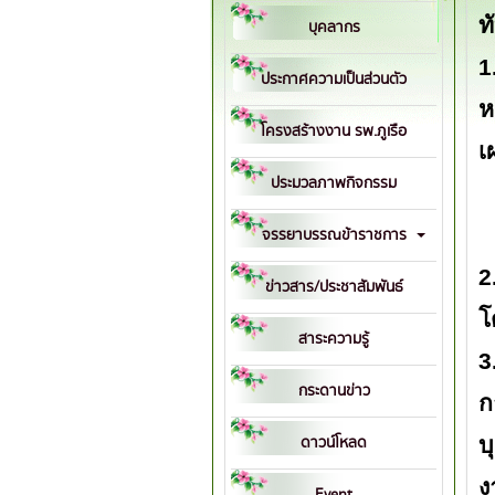
ท
บุคลากร
1
ประกาศความเป็นส่วนตัว
ห
โครงสร้างงาน รพ.ภูเรือ
เ
ประมวลภาพกิจกรรม
1
1
จรรยาบรรณข้าราชการ
2
ข่าวสาร/ประชาสัมพันธ์
โ
สาระความรู้
3
กระดานข่าว
ก
ดาวน์โหลด
บ
ง
Event